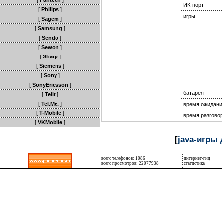
[
Pantech
]
ИК-порт
[
Philips
]
игры
[
Sagem
]
[
Samsung
]
[
Sendo
]
[
Sewon
]
[
Sharp
]
[
Siemens
]
[
Sony
]
[
SonyEricsson
]
батарея
[
Telit
]
[
Tel.Me.
]
время ожидани
[
T-Mobile
]
время разгово
[
VKMobile
]
[
java-игры 
всего телефонов: 1086
интернет-гид
всего просмотров: 22077938
статистика