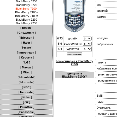
BlackBerry 6230
вес
BlackBerry 6720
BlackBerry 7100t
дисплей
BlackBerry 7100v
BlackBerry 7100x
размер
BlackBerry 7230
BlackBerry 7730
[
Bosch
]
[
Cheacomm
]
[
Ericsson
]
мелодии
6.73
дизайн
[
Haier
]
5.6
возможности
виброзвонок
[
i-mate
]
5.4
удобство
[
Innostream
]
[
Kyocera
]
Комментарии к BlackBerry
[
LG
]
память
7100t
[
Maxon
]
набранные но
[
Mitac
]
где купить
принятые звон
BlackBerry 7100t?
[
Mitsubishi
]
пропущенные з
[
Motorola
]
[
NEC
]
[
Neonode
]
SMS
[
Nokia
]
часы
[
O2
]
[
PalmOne
]
будильник
[
Panasonic
]
передача данн