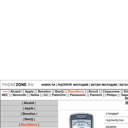
новости
|
mp3/m4r мелодии
|
ретро-мелодии
|
ката
»»»
[
Alcatel
] [
Apple
] [
Benefon
] [
BenQ
] [
BlackBerry
] [
Bosch
] [
Cheacomm
] [
Er
NEC
] [
Neonode
] [
Nokia
] [
O2
] [
PalmOne
] [
Panasonic
] [
Pantech
] [
Philips
] [
Sag
M
B
[
Alcatel
]
[
Apple
]
стандарт
[
Benefon
]
[
BenQ
]
год выпуска
[
BlackBerry
]
размер