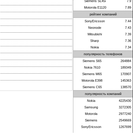
Siemens SL45i
7.9
Motorola E1120
7.89
рейтинг компаний
SonyEricsson
7.44
Neonode
7.43
Mitsubishi
7.39
Sharp
7.36
Nokia
7.34
популярность телефонов
Siemens S65
264884
Nokia 7610
189349
Siemens M65
170907
Motorola E398
145363
Siemens C65
138570
популярность компаний
Nokia
4225430
Samsung
3272305
Motorola
2977240
Siemens
2549669
SonyEricsson
1267699