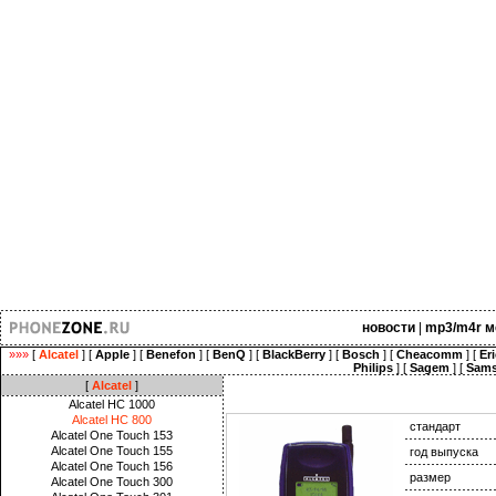
новости
|
mp3/m4r м
»»»
[
Alcatel
] [
Apple
] [
Benefon
] [
BenQ
] [
BlackBerry
] [
Bosch
] [
Cheacomm
] [
Er
Philips
] [
Sagem
] [
Sam
[
Alcatel
]
Alcatel HC 1000
Alcatel HC 800
стандарт
Alcatel One Touch 153
Alcatel One Touch 155
год выпуска
Alcatel One Touch 156
размер
Alcatel One Touch 300