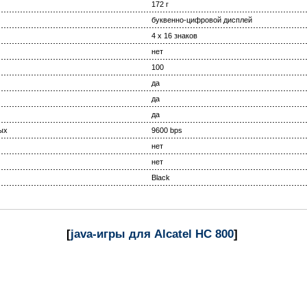
172 г
буквенно-цифровой дисплей
4 x 16 знаков
нет
100
да
да
да
ых
9600 bps
нет
нет
Black
[
java-игры для Alcatel HC 800
]