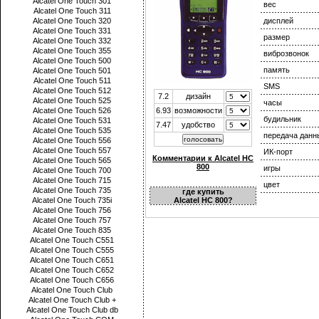
Alcatel One Touch 301
вес
Alcatel One Touch 311
Alcatel One Touch 320
дисплей
Alcatel One Touch 331
размер
Alcatel One Touch 332
Alcatel One Touch 355
виброзвонок
Alcatel One Touch 500
память
Alcatel One Touch 501
Alcatel One Touch 511
SMS
Alcatel One Touch 512
7.2
дизайн
Alcatel One Touch 525
часы
Alcatel One Touch 526
6.93
возможности
будильник
Alcatel One Touch 531
7.47
удобство
Alcatel One Touch 535
передача данн
Alcatel One Touch 556
Alcatel One Touch 557
ИК-порт
Комментарии к Alcatel HC
Alcatel One Touch 565
800
игры
Alcatel One Touch 700
Alcatel One Touch 715
цвет
Alcatel One Touch 735
где купить
Alcatel One Touch 735i
Alcatel HC 800?
Alcatel One Touch 756
Alcatel One Touch 757
Alcatel One Touch 835
Alcatel One Touch C551
Alcatel One Touch C555
Alcatel One Touch C651
Alcatel One Touch C652
Alcatel One Touch C656
Alcatel One Touch Club
Alcatel One Touch Club +
Alcatel One Touch Club db