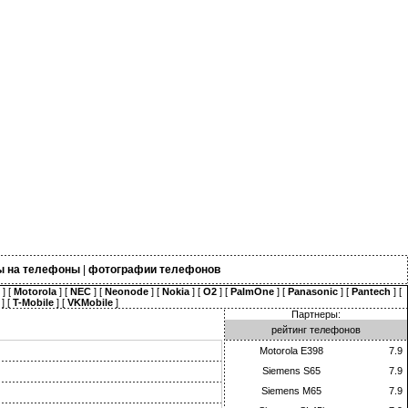
ы на телефоны
|
фотографии телефонов
] [
Motorola
] [
NEC
] [
Neonode
] [
Nokia
] [
O2
] [
PalmOne
] [
Panasonic
] [
Pantech
] [
] [
T-Mobile
] [
VKMobile
]
Партнеры:
рейтинг телефонов
Motorola E398
7.9
Siemens S65
7.9
Siemens M65
7.9