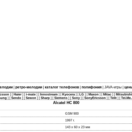
елодии
|
ретро-мелодии
|
каталог телефонов
|
полифония
|
JAVA-игры
|
цен
icsson
] [
Haier
] [
i-mate
] [
Innostream
] [
Kyocera
] [
LG
] [
Maxon
] [
Mitac
] [
Mitsubishi
sung
] [
Sendo
] [
Sewon
] [
Sharp
] [
Siemens
] [
Sony
] [
SonyEricsson
] [
Telit
] [
Tel.Me.
Alcatel HC 800
GSM 900
1997 г.
143 х 60 х 23 мм