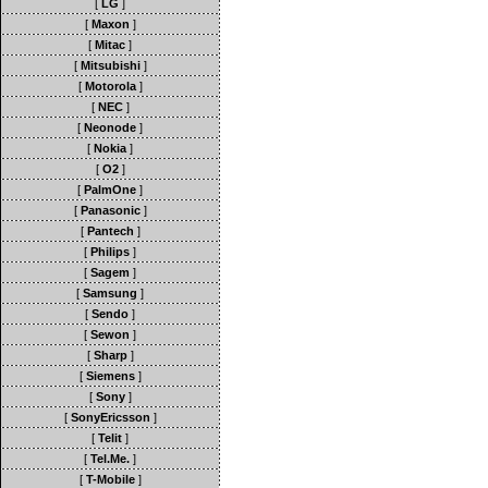
[
LG
]
[
Maxon
]
[
Mitac
]
[
Mitsubishi
]
[
Motorola
]
[
NEC
]
[
Neonode
]
[
Nokia
]
[
O2
]
[
PalmOne
]
[
Panasonic
]
[
Pantech
]
[
Philips
]
[
Sagem
]
[
Samsung
]
[
Sendo
]
[
Sewon
]
[
Sharp
]
[
Siemens
]
[
Sony
]
[
SonyEricsson
]
[
Telit
]
[
Tel.Me.
]
[
T-Mobile
]