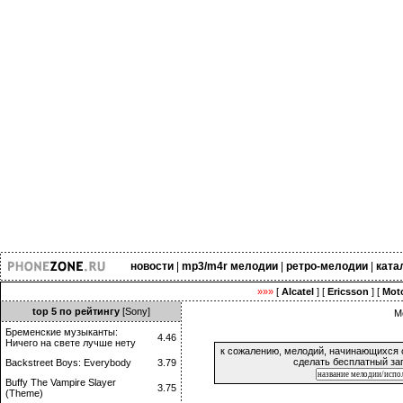
новости
|
mp3/m4r мелодии
|
ретро-мелодии
|
ката
»»»
[
Alcatel
] [
Ericsson
] [
Moto
top 5 по рейтингу
[Sony]
М
Бременские музыканты:
4.46
Ничего на свете лучше нету
к сожалению, мелодий, начинающихся 
сделать бесплатный за
Backstreet Boys: Everybody
3.79
Buffy The Vampire Slayer
3.75
(Theme)