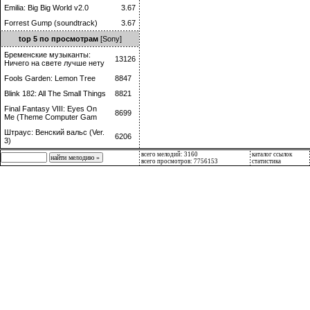
Emilia: Big Big World v2.0
3.67
Forrest Gump (soundtrack)
3.67
top 5 по просмотрам
[Sony]
Бременские музыканты:
13126
Ничего на свете лучше нету
Fools Garden: Lemon Tree
8847
Blink 182: All The Small Things
8821
Final Fantasy VIII: Eyes On
8699
Me (Theme Computer Gam
Штраус: Венский вальс (Ver.
6206
3)
всего мелодий: 3160
каталог ссылок
всего просмотров: 7756153
статистика