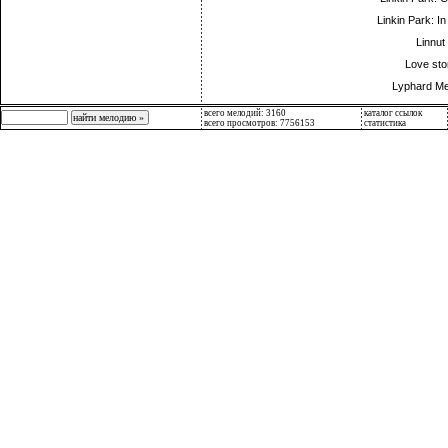
Linkin Park: In
Linnut
Love sto
Lyphard Me
всего мелодий: 3160
каталог ссылок
всего просмотров: 7756153
статистика