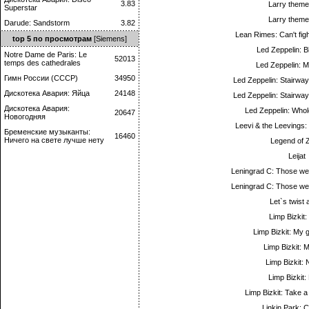
3.83
Larry theme
Superstar
Larry theme
Darude: Sandstorm
3.82
Lean Rimes: Can't figh
top 5 по просмотрам
[Siemens]
Led Zeppelin: 
Notre Dame de Paris: Le
52013
temps des cathedrales
Led Zeppelin: 
Гимн России (СССР)
34950
Led Zeppelin: Stairway
Дискотека Авария: Яйца
24148
Led Zeppelin: Stairway
Дискотека Авария:
Led Zeppelin: Whol
20647
Новогодняя
Leevi & the Leevings: 
Бременские музыканты:
16460
Ничего на свете лучше нету
Legend of 
Leijat
Leningrad C: Those we
Leningrad C: Those we
Let`s twist 
Limp Bizkit:
Limp Bizkit: My 
Limp Bizkit:
Limp Bizkit: 
Limp Bizkit: 
Limp Bizkit: Take a
Linkin Park: C