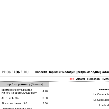
новости
|
mp3/m4r мелодии
|
ретро-мелодии
|
ката
»»»
[
Alcatel
] [
Ericsson
] [
Moto
top 5 по рейтингу
[Siemens]
назван
Бременские музыканты:
4.28
Ничего на свете лучше нету
La Cucarach
ATB: Let U Go
3.88
La Cucarach
Simpsons theme v3.0
3.86
Lambad
Дискотека Авария: Disco