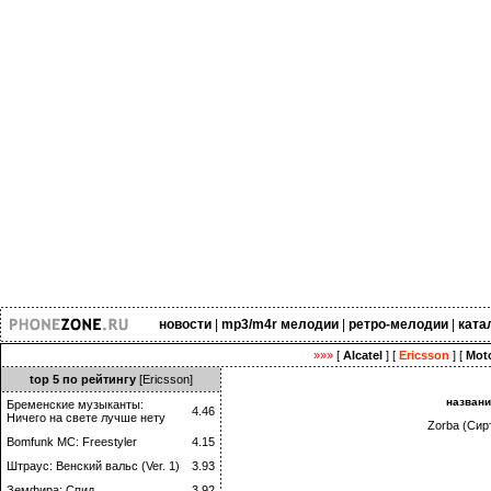
новости
|
mp3/m4r мелодии
|
ретро-мелодии
|
ката
»»»
[
Alcatel
] [
Ericsson
] [
Moto
top 5 по рейтингу
[Ericsson]
назван
Бременские музыканты:
4.46
Ничего на свете лучше нету
Zorba (Сир
Bomfunk MC: Freestyler
4.15
Штраус: Венский вальс (Ver. 1)
3.93
Земфира: Спид
3.92