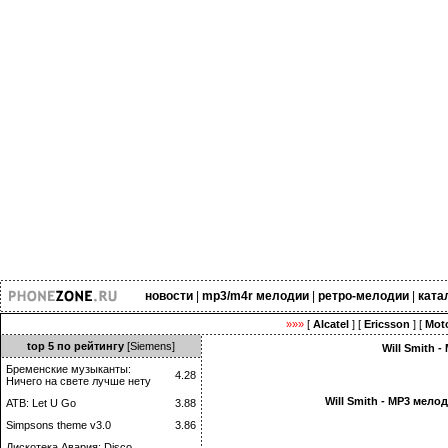
новости
|
mp3/m4r мелодии
|
ретро-мелодии
|
ката
»»»
[
Alcatel
] [
Ericsson
] [
Moto
top 5 по рейтингу
[Siemens]
Will Smith 
Бременские музыканты:
4.28
Ничего на свете лучше нету
Will Smith - MP3 мел
ATB: Let U Go
3.88
Simpsons theme v3.0
3.86
Дискотека Авария: Disco