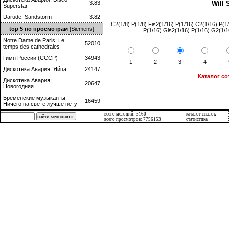
Will 
3.83
Superstar
Darude: Sandstorm
3.82
C2(1/8) P(1/8) Fis2(1/16) P(1/16) C2(1/16) P(1
top 5 по просмотрам
[Siemens]
P(1/16) Gis2(1/16) P(1/16) G2(1/16
Notre Dame de Paris: Le
52010
temps des cathedrales
Гимн России (СССР)
34943
1
2
3
4
Дискотека Авария: Яйца
24147
Каталог с
Дискотека Авария:
20647
Новогодняя
Бременские музыканты:
16459
Ничего на свете лучше нету
всего мелодий: 3160
каталог ссылок
всего просмотров: 7756153
статистика