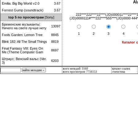
Al
Emilia: Big Big World v2.0
3.67
Forrest Gump (soundtrack)
3.67
222****222****22****(JD)000011****22****
top 5 по просмотрам
[Sony]
(JD)0000111#****222****555****(JD)0000 444**
Бременские музыканты:
13097
Ничего на свете лучше нету
1
2
3
4
Fools Garden: Lemon Tree
8845
Blink 182: All The Small Things
8819
Каталог 
Final Fantasy VIII: Eyes On
8697
Me (Theme Computer Gam
Штраус: Венский вальс (Ver.
6203
3)
всего мелодий: 3160
каталог ссылок
всего просмотров: 7756153
статистика