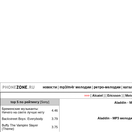
новости
|
mp3/m4r мелодии
|
ретро-мелодии
|
ката
»»»
[
Alcatel
] [
Ericsson
] [
Moto
top 5 по рейтингу
[Sony]
Aladdin - 
Бременские музыканты:
4.46
Ничего на свете лучше нету
Aladdin - MP3 мелод
Backstreet Boys: Everybody
3.79
Buffy The Vampire Slayer
3.75
(Theme)