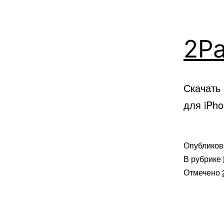
2Pa
Скачать 
для iPh
Опублико
В рубрике
Отмечено