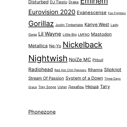
Eminem
Disturbed
DJ Tiesto
Drake
Eurovision 2020
Evanescense
Foo Fighters
Gorillaz
Kanye West
Justin Timberlake
Lady
Lil Wayne
Mastodon
Gaga
Little Big
LMFAO
Nickelback
Metallica
Ne-Yo
Nightwish
NoiZe MC
Pitbull
Radiohead
Slipknot
Rihanna
Red Hot Chili Peppers
System of a Down
Stream Of Passion
Three Days
Нюша
Тату
Декабрь
Trey Songz
Usher
Grace
Phonezone