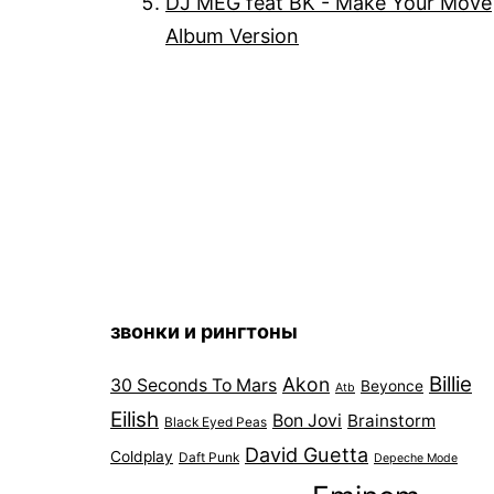
DJ MEG feat BK - Make Your Move
Album Version
звонки и рингтоны
Billie
Akon
30 Seconds To Mars
Beyonce
Atb
Eilish
Bon Jovi
Brainstorm
Black Eyed Peas
David Guetta
Coldplay
Daft Punk
Depeche Mode