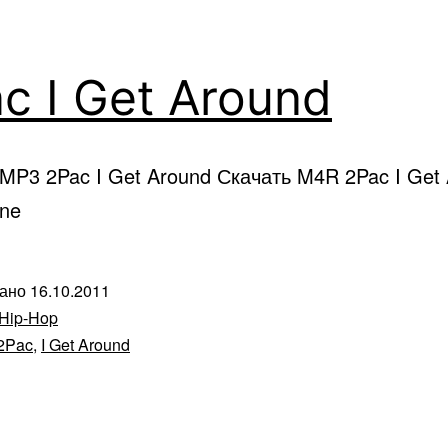
c I Get Around
MP3 2Pac I Get Around Скачать M4R 2Pac I Get
one
вано
16.10.2011
Hip-Hop
2Pac
,
I Get Around