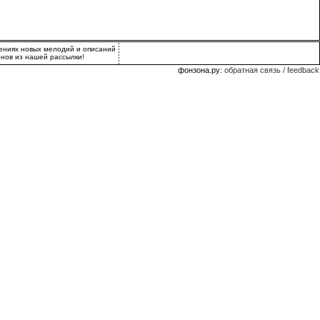
лениях новых мелодий и описаний
нов из нашей рассылки!
фонзона.ру
:
обратная связь / feedback