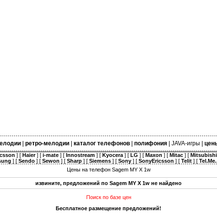
елодии
|
ретро-мелодии
|
каталог телефонов
|
полифония
|
JAVA-игры
|
цен
icsson
] [
Haier
] [
i-mate
] [
Innostream
] [
Kyocera
] [
LG
] [
Maxon
] [
Mitac
] [
Mitsubishi
sung
] [
Sendo
] [
Sewon
] [
Sharp
] [
Siemens
] [
Sony
] [
SonyEricsson
] [
Telit
] [
Tel.Me.
Цены на телефон Sagem MY X 1w
извините, предложений по Sagem MY X 1w не найдено
Поиск по базе цен
Бесплатное размещение предложений!