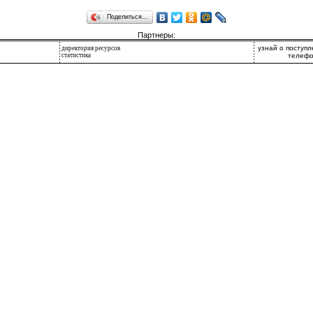
Поделиться…
Партнеры:
узнай о поступ
директория ресурсов
статистика
телефо