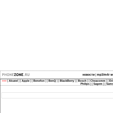
новости
|
mp3/m4r м
»»»
[
Alcatel
] [
Apple
] [
Benefon
] [
BenQ
] [
BlackBerry
] [
Bosch
] [
Cheacomm
] [
Er
Philips
] [
Sagem
] [
Sam