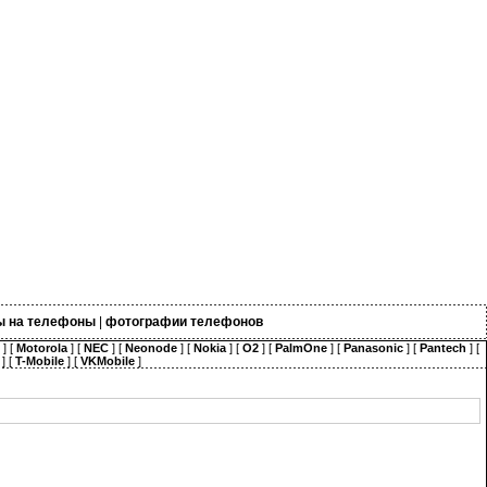
ы на телефоны
|
фотографии телефонов
] [
Motorola
] [
NEC
] [
Neonode
] [
Nokia
] [
O2
] [
PalmOne
] [
Panasonic
] [
Pantech
] [
] [
T-Mobile
] [
VKMobile
]